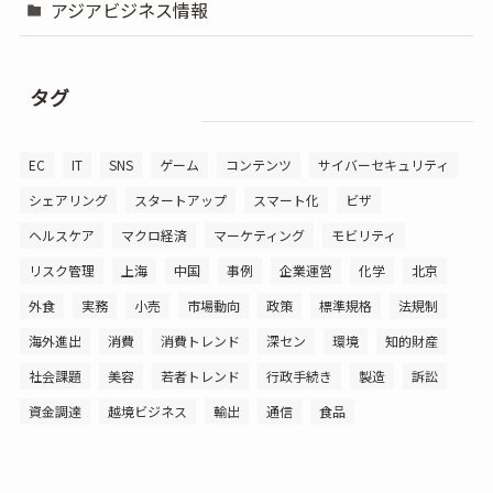
アジアビジネス情報
タグ
EC
IT
SNS
ゲーム
コンテンツ
サイバーセキュリティ
シェアリング
スタートアップ
スマート化
ビザ
ヘルスケア
マクロ経済
マーケティング
モビリティ
リスク管理
上海
中国
事例
企業運営
化学
北京
外食
実務
小売
市場動向
政策
標準規格
法規制
海外進出
消費
消費トレンド
深セン
環境
知的財産
社会課題
美容
若者トレンド
行政手続き
製造
訴訟
資金調達
越境ビジネス
輸出
通信
食品