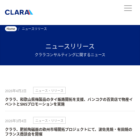
Home
/
ニュースリリース
ニュースリリース
クララコンサルティングに関するニュース
2026年4月2日
ニュース・リリース
クララ、和歌山県梅製品のタイ販路開拓を支援、バンコクの百貨店で物産イ
ベントとSNSプロモーションを実施
2026年3月4日
ニュース・リリース
クララ、肥前陶磁器の欧州市場開拓プロジェクトにて、波佐見焼・有田焼の
フランス商談会を開催