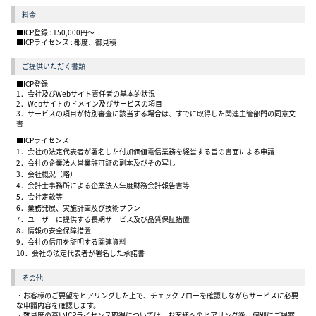
料金
■ICP登録 : 150,000円～
■ICPライセンス : 都度、御見積
ご提供いただく書類
■ICP登録
1．会社及びWebサイト責任者の基本的状況
2．Webサイトのドメイン及びサービスの項目
3．サービスの項目が特別審査に該当する場合は、すでに取得した関連主管部門の同意文
書
■ICPライセンス
1．会社の法定代表者が署名した付加価値電信業務を経営する旨の書面による申請
2．会社の企業法人営業許可証の副本及びその写し
3．会社概況（略）
4．会計士事務所による企業法人年度財務会計報告書等
5．会社定款等
6．業務発展、実施計画及び技術プラン
7．ユーザーに提供する長期サービス及び品質保証措置
8．情報の安全保障措置
9．会社の信用を証明する関連資料
10．会社の法定代表者が署名した承諾書
その他
・お客様のご要望をヒアリングした上で、チェックフローを確認しながらサービスに必要
な申請内容を確認します。
・難易度の高いICPライセンス取得については、お客様へのヒアリング後、個別にご提案