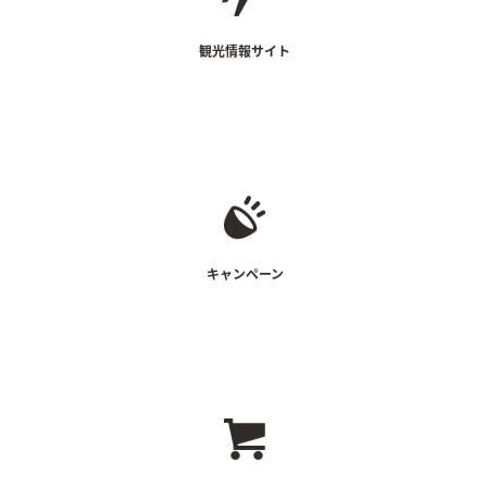
地域情報サイト
観光案内サイト等
観光情報サイト
キャンペーン紹介等
キャンペーン
自社商品のみ販売するサイト
※近年緩和されICPライセンス不要に