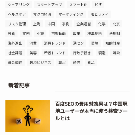
シェアリング
スタートアップ
スマート化
ビザ
ヘルスケア
マクロ経済
マーケティング
モビリティ
リスク管理
上海
中国
事例
企業運営
化学
北京
外食
実務
小売
市場動向
政策
標準規格
法規制
海外進出
消費
消費トレンド
深セン
環境
知的財産
社会課題
美容
若者トレンド
行政手続き
製造
訴訟
資金調達
越境ビジネス
輸出
通信
食品
新着記事
百度SEOの費用対効果は？中国現
地ユーザーが本当に使う検索ツー
ルとは