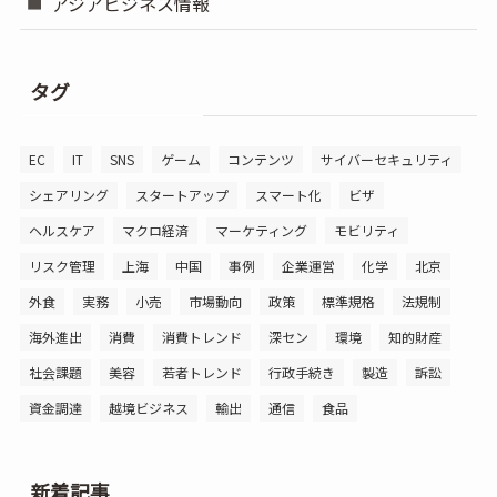
アジアビジネス情報
タグ
EC
IT
SNS
ゲーム
コンテンツ
サイバーセキュリティ
シェアリング
スタートアップ
スマート化
ビザ
ヘルスケア
マクロ経済
マーケティング
モビリティ
リスク管理
上海
中国
事例
企業運営
化学
北京
外食
実務
小売
市場動向
政策
標準規格
法規制
海外進出
消費
消費トレンド
深セン
環境
知的財産
社会課題
美容
若者トレンド
行政手続き
製造
訴訟
資金調達
越境ビジネス
輸出
通信
食品
新着記事