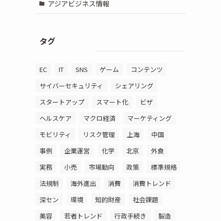
アジアビジネス情報
タグ
EC
IT
SNS
ゲーム
コンテンツ
サイバーセキュリティ
シェアリング
スタートアップ
スマート化
ビザ
ヘルスケア
マクロ経済
マーケティング
モビリティ
リスク管理
上海
中国
事例
企業運営
化学
北京
外食
実務
小売
市場動向
政策
標準規格
法規制
海外進出
消費
消費トレンド
深セン
環境
知的財産
社会課題
美容
若者トレンド
行政手続き
製造