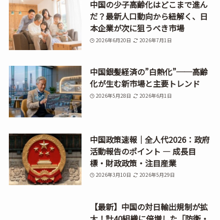
中国の少子高齢化はどこまで進ん
だ？最新人口動向から紐解く、日
本企業が次に狙うべき市場
2026年6月20日
2026年7月1日
中国銀髪経済の”白熱化”──高齢
化が生む新市場と主要トレンド
2026年5月28日
2026年6月1日
中国政策速報｜全人代2026：政府
活動報告のポイント ― 成長目
標・財政政策・注目産業
2026年3月10日
2026年5月29日
【最新】中国の対日輸出規制が拡
大！計40組織に倍増した「防衛・