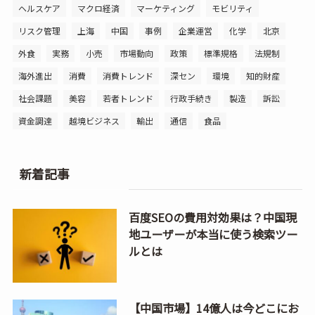
ヘルスケア
マクロ経済
マーケティング
モビリティ
リスク管理
上海
中国
事例
企業運営
化学
北京
外食
実務
小売
市場動向
政策
標準規格
法規制
海外進出
消費
消費トレンド
深セン
環境
知的財産
社会課題
美容
若者トレンド
行政手続き
製造
訴訟
資金調達
越境ビジネス
輸出
通信
食品
新着記事
百度SEOの費用対効果は？中国現
地ユーザーが本当に使う検索ツー
ルとは
【中国市場】14億人は今どこにお