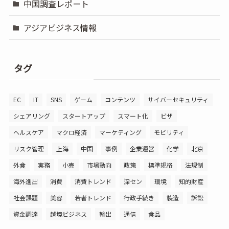
中国調査レポート
アジアビジネス情報
タグ
EC
IT
SNS
ゲーム
コンテンツ
サイバーセキュリティ
シェアリング
スタートアップ
スマート化
ビザ
ヘルスケア
マクロ経済
マーケティング
モビリティ
リスク管理
上海
中国
事例
企業運営
化学
北京
外食
実務
小売
市場動向
政策
標準規格
法規制
海外進出
消費
消費トレンド
深セン
環境
知的財産
社会課題
美容
若者トレンド
行政手続き
製造
訴訟
資金調達
越境ビジネス
輸出
通信
食品