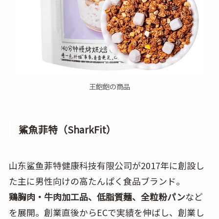
王飽飽の商品
鯊魚菲特（SharkFit）
山东鲨鱼菲特健康科技有限公司が2017年に創設し
た主に男性向けの高たんぱく食品ブランド。
鶏胸肉・牛肉加工品、低脂質麺、全粒粉パン
など
を展開。創業直後からECで実績を伸ばし、創業し