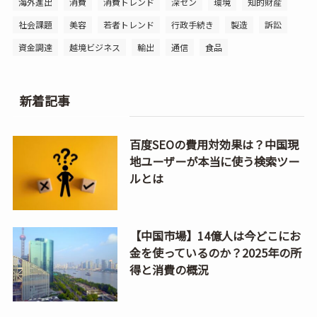
海外進出
消費
消費トレンド
深セン
環境
知的財産
社会課題
美容
若者トレンド
行政手続き
製造
訴訟
資金調達
越境ビジネス
輸出
通信
食品
新着記事
百度SEOの費用対効果は？中国現
地ユーザーが本当に使う検索ツー
ルとは
【中国市場】14億人は今どこにお
金を使っているのか？2025年の所
得と消費の概況