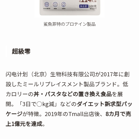
鯊魚菲特のプロテイン製品
超級零
闪电计划（北京）生物科技有限公司が2017年に創
設したミールリプレイスメント製品ブランド。低
カロリーの
丼・パスタなどの置き換え食品
を展
開。「3日で◯kg減」などの
ダイエット訴求型パッ
ケージ
が特徴。2019年のTmall出店後、
8カ月で売
上1億元を達成
。