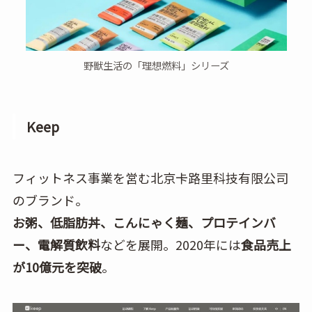
野獣生活の「理想燃料」シリーズ
Keep
フィットネス事業を営む北京卡路里科技有限公司
のブランド。
お粥、低脂肪丼、こんにゃく麺、プロテインバ
ー、電解質飲料
などを展開。2020年には
食品売上
が10億元を突破
。