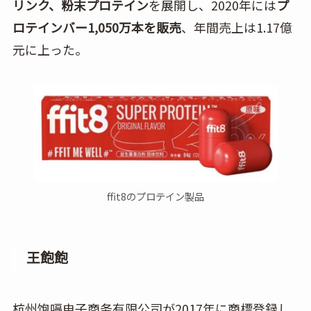
リンク、粉末プロテイン
を展開し、2020年には
プ
ロテインバー1,050万本を販売
、年間売上は1.17億
元に上った。
ffit8のプロテイン製品
王飽飽
杭州饱嗝电子商务有限公司が2017年に商標登録し