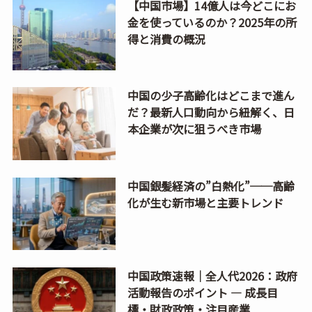
【中国市場】14億人は今どこにお
金を使っているのか？2025年の所
得と消費の概況
中国の少子高齢化はどこまで進ん
だ？最新人口動向から紐解く、日
本企業が次に狙うべき市場
中国銀髪経済の”白熱化”──高齢
化が生む新市場と主要トレンド
中国政策速報｜全人代2026：政府
活動報告のポイント ― 成長目
標・財政政策・注目産業