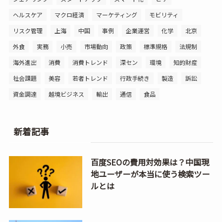
ヘルスケア
マクロ経済
マーケティング
モビリティ
リスク管理
上海
中国
事例
企業運営
化学
北京
外食
実務
小売
市場動向
政策
標準規格
法規制
海外進出
消費
消費トレンド
深セン
環境
知的財産
社会課題
美容
若者トレンド
行政手続き
製造
訴訟
資金調達
越境ビジネス
輸出
通信
食品
新着記事
百度SEOの費用対効果は？中国現
地ユーザーが本当に使う検索ツー
ルとは