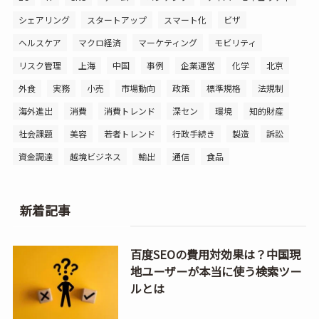
シェアリング
スタートアップ
スマート化
ビザ
ヘルスケア
マクロ経済
マーケティング
モビリティ
リスク管理
上海
中国
事例
企業運営
化学
北京
外食
実務
小売
市場動向
政策
標準規格
法規制
海外進出
消費
消費トレンド
深セン
環境
知的財産
社会課題
美容
若者トレンド
行政手続き
製造
訴訟
資金調達
越境ビジネス
輸出
通信
食品
新着記事
百度SEOの費用対効果は？中国現
地ユーザーが本当に使う検索ツー
ルとは