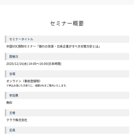
セミナー概要
セミナータイトル
中国VOC規制セミナー「施行の背景・日系企業がすべき対策方針とは」
開催日
2020/12/16(水) 14:00〜16:00(日本時間)
会場
オンライン（事前登録制）
※申込み頂いた方宛てに、視聴URLをご案内いたします。
参加費
無料
主催
クララ株式会社
定員