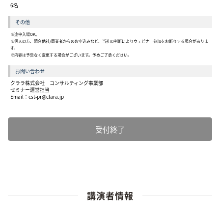
6名
その他
※途中入場OK。
※個人の方、競合他社/同業者からのお申込みなど、当社の判断によりウェビナー参加をお断りする場合がありま
す。
※内容は予告なく変更する場合がございます。予めご了承ください。
お問い合わせ
クララ株式会社 コンサルティング事業部
セミナー運営担当
Email：
cst-pr@clara.jp
受付終了
講演者情報