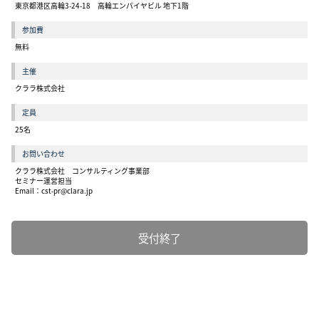
東京都港区高輪3-24-18 高輪エンパイヤビル 地下1階
参加費
無料
主催
クララ株式会社
定員
25名
お問い合わせ
クララ株式会社 コンサルティング事業部
セミナー運営担当
Email：
cst-pr@clara.jp
受付終了