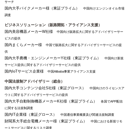
サーチ
国内大手バイクメーカー様（東証プライム）
中国向けエンジンオイル市場
調査
ビジネスソリューション（販路開拓・アライアンス支援）
国内美容機器メーカーW社様
中国向け販路拡大に関するアドバイザリーサー
ビスの提供
国内まくらメーカー様
中国で販路拡大に関するアドバイザリーサービスの提
供
国内大手農機・エンジンメーカーY社様（東証プライム）
中国向け新規
サービス提供に関するアドバイザリーサービスの提供
国内IoTサービス企業様
中国Alibaba事業アライアンス支援
中国法規制アドバイザリー（総合）
国内大手コンテンツ会社S社様（東証グロース）
中国向けのライセンスア
ウトに関するアドバイザリーサービスの提供
国内大手自動制御機器メーカーK社様（東証プライム）
各国でAPP配信
に関する法規制調査
国内IT企業様（東証グロース）
中国通信事業概要及び関連法規制調査
財閥系大手総合電機メーカー様（東証プライム）
中国における新規リモ
ートサービスに関するリスク調査