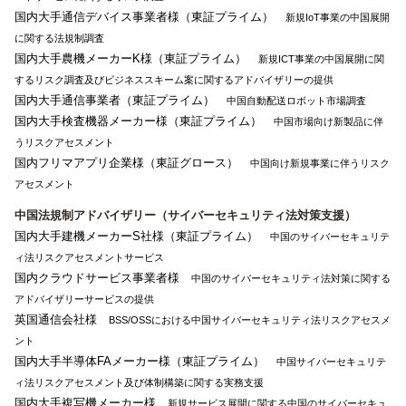
国内大手通信デバイス事業者様（東証プライム）
新規IoT事業の中国展開
に関する法規制調査
国内大手農機メーカーK様（東証プライム）
新規ICT事業の中国展開に関
するリスク調査及びビジネススキーム案に関するアドバイザリーの提供
国内大手通信事業者（東証プライム）
中国自動配送ロボット市場調査
国内大手検査機器メーカー様（東証プライム）
中国市場向け新製品に伴
うリスクアセスメント
国内フリマアプリ企業様（東証グロース）
中国向け新規事業に伴うリスク
アセスメント
中国法規制アドバイザリー（サイバーセキュリティ法対策支援）
国内大手建機メーカーS社様（東証プライム）
中国のサイバーセキュリテ
ィ法リスクアセスメントサービス
国内クラウドサービス事業者様
中国のサイバーセキュリティ法対策に関する
アドバイザリーサービスの提供
英国通信会社様
BSS/OSSにおける中国サイバーセキュリティ法リスクアセスメ
ント
国内大手半導体FAメーカー様（東証プライム）
中国サイバーセキュリテ
ィ法リスクアセスメント及び体制構築に関する実務支援
国内大手複写機メーカー様
新規サービス展開に関する中国のサイバーセキュ