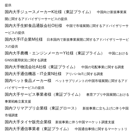
提供
国内大手ジュースメーカーK社様（東証プライム）
中国向け新規事業展
開に関するアドバイザリーサービスの提供
国内大手生鮮食品通販会社O社様
中国で市場展開に関するアドバイザリーサ
ービスの提供
国内大手IT企業M社様
日本国内で新規事業展開に関するアドバイザリーサービ
スの提供
国内大手農機・エンジンメーカーY社様（東証プライム）
中国における
GNSS運用状況に関する調査
国内大手物流会社A社様（東証プライム）
中国の宅配事業に関する調査
国内大手通信機器・IT企業N社様
アリババIoTに関する調査
国内ペット食品メーカー様
ペットサプリメントの中国市場展開に関するアド
バイザリーサービスの提供
国内大手サービス事業者様（東証プライム）
教育アプリ中国展開における
事業戦略立案支援
国内フリマアプリ企業様（東証グロース）
新規事業に立ち上げに伴う中国
市場調査
国内大手タイヤ販売企業様
新規事業に伴う中国マーケット調査支援
国内大手通信事業者（東証プライム）
中国通信事情に関するマーケットリ